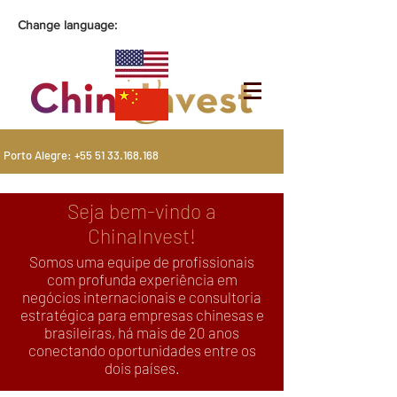
Change language:
Porto Alegre:
+55 51 33.168.168
Seja bem-vindo a
ChinaInvest!
Somos uma equipe de profissionais
com profunda experiência em
negócios internacionais e consultoria
estratégica para empresas chinesas e
brasileiras, há mais de 20 anos
conectando oportunidades entre os
dois países.