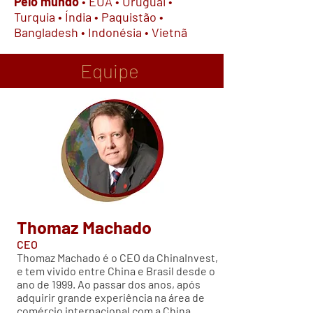
Pelo mundo
• EUA
• Uruguai
•
Turquia
• Índia
• Paquistão
•
Bangladesh
• Indonésia
• Vietnã
Equipe
Thomaz Machado
CEO
Thomaz Machado é o CEO da ChinaInvest,
e tem vivido entre China e Brasil desde o
ano de 1999. Ao passar dos anos, após
adquirir grande experiência na área de
comércio internacional com a China,