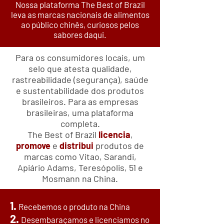
Nossa plataforma The Best of Brazil
leva as marcas nacionais de alimentos
ao público chinês, curiosos pelos
sabores daqui.
Para os consumidores locais, um
selo que atesta qualidade,
rastreabilidade (segurança), saúde
e sustentabilidade dos produtos
brasileiros. Para as empresas
brasileiras, uma plataforma
completa.
The Best of Brazil
licencia
,
promove
e
distribui
produtos de
marcas como Vitao, Sarandi,
Apiário Adams, Teresópolis, 51 e
Mosmann na China.
1.
Recebemos o produto na China
2.
Desembaraçamos e licenciamos no