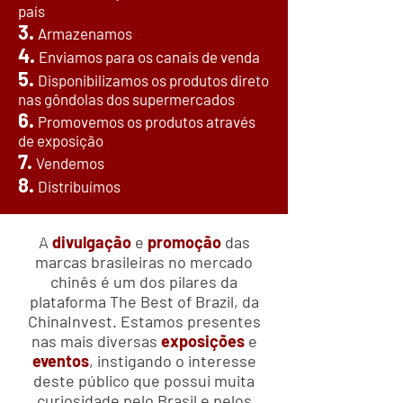
país
3.
Armazenamos
4.
Enviamos para os canais de venda
5.
Disponibilizamos os produtos direto
nas gôndolas dos supermercados
6.
Promovemos os produtos através
de exposição
7.
Vendemos
8.
Distribuímos
A
divulgação
e
promoção
das
marcas brasileiras no mercado
chinês é um dos pilares da
plataforma The Best of Brazil, da
ChinaInvest. Estamos presentes
nas mais diversas
exposições
e
eventos
, instigando o interesse
deste público que possui muita
curiosidade pelo Brasil e pelos